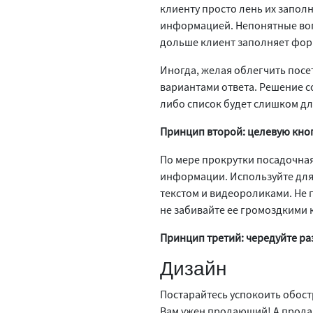
клиенту просто лень их запол
информацией. Непонятные вопр
дольше клиент заполняет формы
Иногда, желая облегчить пос
вариантами ответа. Решение со
либо список будет слишком дл
Принцип второй: целевую кноп
По мере прокрутки посадочна
информации. Используйте для 
текстом и видеороликами. Не 
не забивайте ее громоздкими
Принцип третий: чередуйте ра
Дизайн
Постарайтесь успокоить обост
Вам ужен продающий! А прода