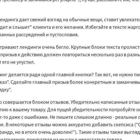
ендинга дает свежий взгляд на обычные вещи, ставит увлекате
дит и слышит" клиента и его желания. Избегайте в тексте жар
ранных рассуждений и пустословия.
атривают лендинги очень бегло. Крупные блоки текста пролис
у призыв к действию должен повториться несколько раз в разн
его не упустил.
инг делается ради одной главной кнопки? Так вот, не нужно пи
каз". Сделайте главный призыв более конкретным и заманчивы
дку".
 совершается блоком отзывов. Убедительно написанные отз
тию к вашему товару. Для пущей убедительности попробуйте о
де-то даже с ошибками. Не пишите слишком длинно - реальны
е. В некоторые отзывы можно аккуратно добавить скепсиса ("
ндр, но в итоге очень доволен!"). Такие отзывы также выгляд
 натолкнуть покупателя на мысли о недостатках товара.