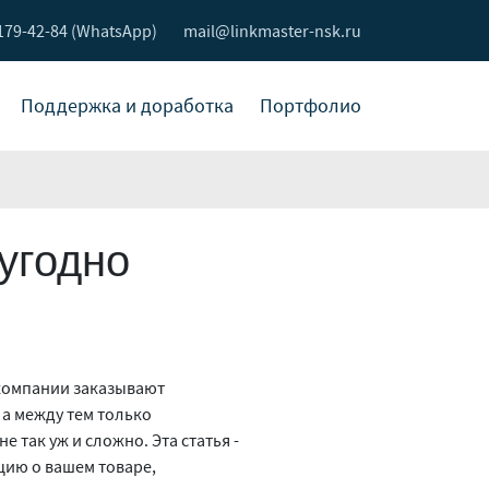
 179-42-84 (WhatsApp)
mail@linkmaster-nsk.ru
Поддержка и доработка
Портфолио
 угодно
 компании заказывают
 а между тем только
не так уж и сложно. Эта статья -
цию о вашем товаре,