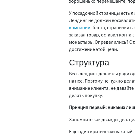
хорошенько перемешайте, под
У посадочной страницы есть л
Лендинг не должен восхвалять
компании
, блога, странички в
заказал товар, оставил контак
монастырь. Определились? Отл
достижение этой цели.
Структура
Весь лендинг делается ради о
на нее. Поэтому не нужно дел
внимание клиента, не давайте
делать покупку.
Принцип первый: никаких лиш
Запомните как дважды два: це
Еще один критически важный э