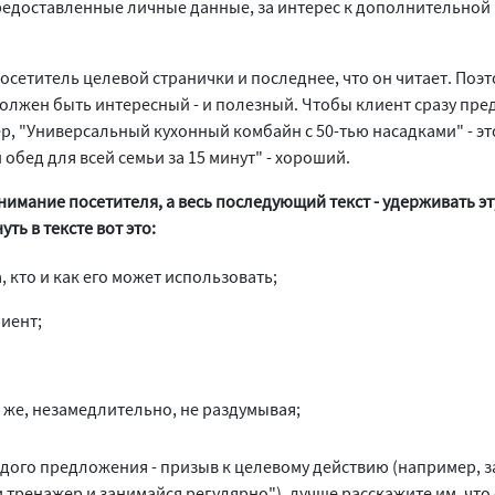
предоставленные личные данные, за интерес к дополнительно
 посетитель целевой странички и последнее, что он читает. Поэ
олжен быть интересный - и полезный. Чтобы клиент сразу пред
р, "Универсальный кухонный комбайн с 50-тью насадками" - эт
обед для всей семьи за 15 минут" - хороший.
имание посетителя, а весь последующий текст - удерживать эт
ть в тексте вот это:
 кто и как его может использовать;
иент;
 же, незамедлительно, не раздумывая;
дого предложения - призыв к целевому действию (например, за
и тренажер и занимайся регулярно"), лучше расскажите им, что