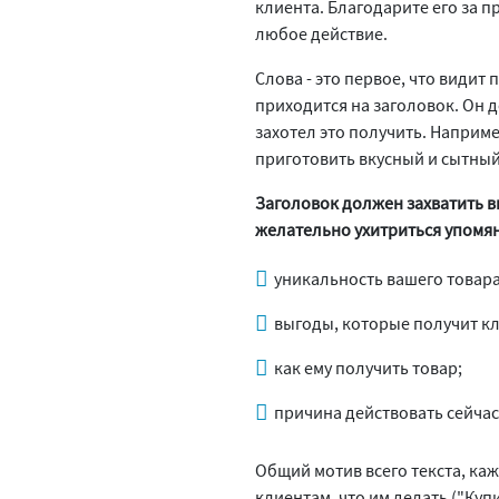
клиента. Благодарите его за 
любое действие.
Слова - это первое, что видит
приходится на заголовок. Он д
захотел это получить. Наприме
приготовить вкусный и сытный 
Заголовок должен захватить вн
желательно ухитриться упомяну
уникальность вашего товара,
выгоды, которые получит кл
как ему получить товар;
причина действовать сейчас
Общий мотив всего текста, каж
клиентам, что им делать ("Куп