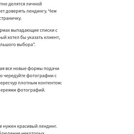
отно делятся личной
ет доверять лендингу. Чем
страничку.
ормах выпадающие списки с
ый хотел бы указать клиент,
ольшого выбора".
гая все новые формы подачи
но чередуйте фотографии с
чересчур плотным контентом:
алереями фотографий.
не нужен красивый лендинг.
облюдение некоторых