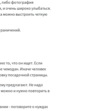
ж, либо фотография
, и очень широко улыбаться.
жа можно выстроить четкую
граничений.
но то, что он ищет. Если
не чемодан. Иначе человек
ловку посадочной страницы.
ему предлагают. Не надо
д можно и нужно повторить в
ании - поговорите о нуждах