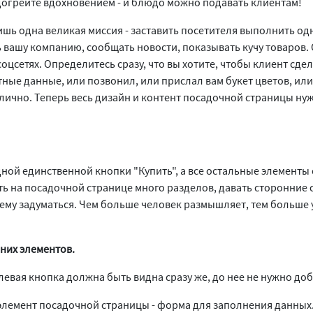
огрейте вдохновением - и блюдо можно подавать клиентам!
ишь одна великая миссия - заставить посетителя выполнить одн
 вашу компанию, сообщать новости, показывать кучу товаров. 
 соцсетях. Определитесь сразу, что вы хотите, чтобы клиент сде
тные данные, или позвонил, или прислал вам букет цветов, ил
ично. Теперь весь дизайн и контент посадочной страницы нуж
дной единственной кнопки "Купить", а все остальные элемент
ать на посадочной странице много разделов, давать сторонние 
 ему задуматься. Чем больше человек размышляет, тем больше 
них элементов.
левая кнопка должна быть видна сразу же, до нее не нужно до
лемент посадочной страницы - форма для заполнения данных. 