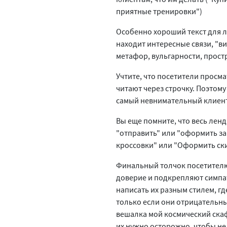
приятные тренировки")
Особенно хороший текст для л
находит интересные связи, "ви
метафор, вульгарности, прост
Учтите, что посетители просм
читают через строчку. Поэтом
самый невнимательный клиент 
Вы еще помните, что весь ленд
"отправить" или "оформить за
кроссовки" или "Оформить ски
Финальный толчок посетителю
доверие и подкрепляют симпа
написать их разным стилем, г
только если они отрицательны
вешалка мой космический скафа
их нужно осторожно, чтобы не