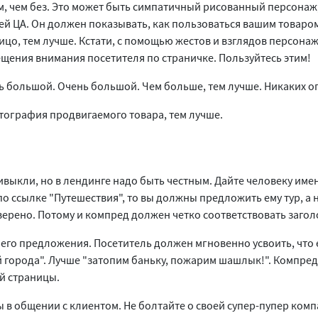
м, чем без. Это может быть симпатичный рисованный персона
й ЦА. Он должен показывать, как пользоваться вашим товаром
цо, тем лучше. Кстати, с помощью жестов и взглядов персона
щения внимания посетителя по страничке. Пользуйтесь этим!
ь большой. Очень большой. Чем больше, тем лучше. Никаких о
тография продвигаемого товара, тем лучше.
ивыкли, но в лендинге надо быть честным. Дайте человеку имен
о ссылке "Путешествия", то вы должны предложить ему тур, а 
оверено. Потому и компред должен четко соответствовать заго
его предложения. Посетитель должен мгновенно усвоить, что 
ой города". Лучше "затопим баньку, пожарим шашлык!". Компре
ой страницы.
 в общении с клиентом. Не болтайте о своей супер-пупер комп