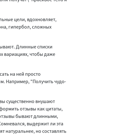
льные цели, вдохновляет,
гона, гипербол, сложных
тывают. Длинные списки
ых вариациях, чтобы даже
сать на ней просто
м. Например, "Получить чудо-
ывы существенно внушают
формить отзывы как цитаты,
е отзывы бывают длинными,
Сомневался, выдержит ли эта
ят натуральнее, но составлять