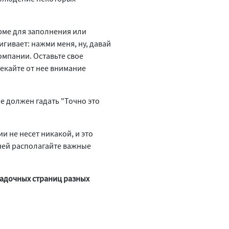
рме для заполнения или
мигивает: нажми меня, ну, давай
омпании. Оставьте свое
лекайте от нее внимание
е должен гадать "Точно это
и не несет никакой, и это
 ней располагайте важные
садочных страниц разных