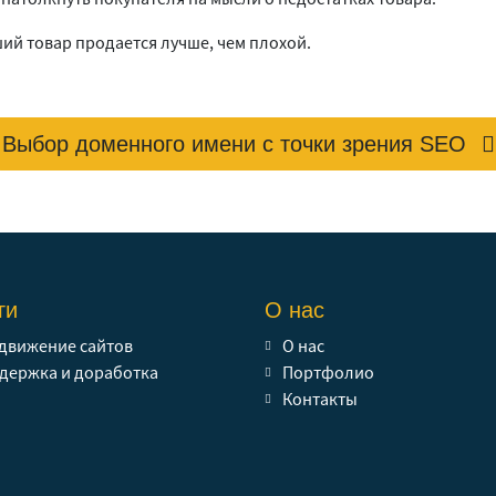
ший товар продается лучше, чем плохой.
Выбор доменного имени с точки зрения SEO
ги
О нас
движение сайтов
О нас
держка и доработка
Портфолио
Контакты