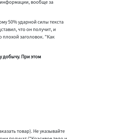
й информации, вообще за
тому 50% ударной силы текста
ставил, что он получит, и
о плохой заголовок. "Как
у добычу. При этом
казать товар). Не указывайте
 они получат ("Красивое тело и