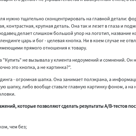
ля нужно тщательно сконцентрировать на главной детали: фо
ая, контрастная, крупная деталь. Она так и лезет в глаза и под
продавец делает слишком большой упор на логотип, название к
лендинге царь и бог - целевая кнопка. Ни в коем случае не отв
 имеющими прямого отношения к товару.
а "Купить" не вызывала у клиента недоумений и сомнений. Он н
очно это кнопка, а не картинка?".
динга - огромная шапка. Она занимает полэкрана, а информаци
кую шапку, либо вообще ставьте главную картинку фоном, а на
оловки.
жений, которые позволяют сделать результаты A/B-тестов по
ом, чем без;