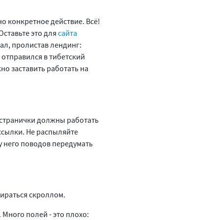
о конкретное действие. Всё!
Оставьте это для
сайта
лал, пролистав лендинг:
и отправился в тибетский
но заставить работать на
ы странички должны работать
ссылки. Не распыляйте
у него поводов передумать
бираться скроллом.
Много полей - это плохо: